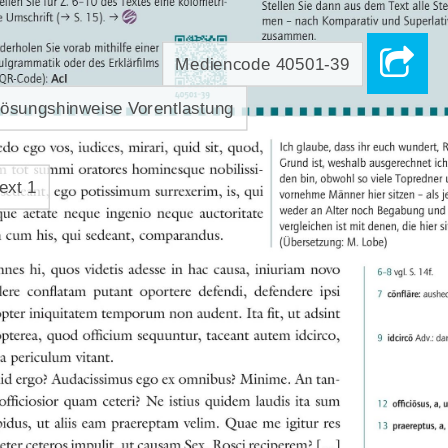
tellen Sie für Z. 6–10 des Textes eine kolometri-
Stellen Sie dann aus dem Text alle Ste
p
p
 S. 15). 
e Umschrift (
men – nach Komparativ und Superlativ
zusammen.
derholen Sie vorab mithilfe einer  
Mediencode 40501-39
ulgrammatik oder des Erklärfilms 
AcI
 QR-Code): 
40501-39
ösungshinweise Vorentlastung
edo ego vos, iudices, mirari, quid sit, quod, 
Ich glaube, dass ihr euch wundert, Ric
Grund ist, weshalb ausgerechnet ich 
m tot summi oratores hominesque nobilissi-
den bin, obwohl so viele Topredner u
ext 1
 sedeant, ego potissimum surrexerim, is, qui 
vornehme Männer hier sitzen – als jem
weder an Alter noch Begabung und A
ue  aetate  neque  ingenio  neque  auctoritate  
vergleichen ist mit denen, die hier sitze
m cum his, qui sedeant, comparandus. 
(Übersetzung: M. Lobe)
nes hi, quos videtis adesse in hac causa, iniuriam novo 
6–8
vgl. S. 14f.
elere conflatam putant oportere defendi, defendere ipsi 
c�nfl�re:
7
 aush
opter iniquitatem temporum non audent. Ita fit, ut adsint 
opterea, quod officium sequuntur, taceant autem idcirco, 
idcirc�
9
 Adv.: 
ia periculum vitant.
id ergo? Audacissimus ego ex omnibus? Minime. An tan-
 officiosior quam ceteri? Ne istius quidem laudis ita sum 
offici�s
us, a,
12
pidus, ut aliis eam praereptam velim. Quae me igitur res 
praereptus, 
13 