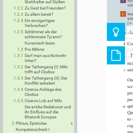
T
Ers
Statthalter auf Sizilien
sch
1.2.2
Zu Gast bei Freunden?
1.2.3
Zu allem bereit?
G
Wie
Sch
1.2.4
Ein einzigartiges
p
(
Verbrechen?
L
1.2.5
Schlimmer als der
schlimmste Tyrann?
Kursorisch lesen
1
Cr
1.3
Pro Milone
cu
T
1.3.1
Darf man aus Notwehr
mi
töten?
neq
1.3.2
Der Tathergang (I): Milo
si
5
trifft auf Clodius
1.3.3
Der Tathergang (II): Der
Om
Konflikt eskaliert
sc
1.3.4
Ciceros Anklage des
pr
Clodius
pr
1.3.5
Ciceros Lob auf Milo
Die antike Redekunst und
qu
10
ihr Einfluss auf die
Qu
Rhetorik Europas
to
2
Plinius, Epistulae
cu
Kompetenzcheck I