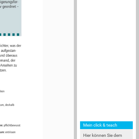
igerungsfor-
 geordnet – 
hter, was der 
aufgestan-
nd überaus 
and, der 
nsehen zu 
n.  
ecken
darum, deshalb
Mein click & teach
 um:
 pflichtbewusst
a, um:
 entrissen
Hier können Sie dem