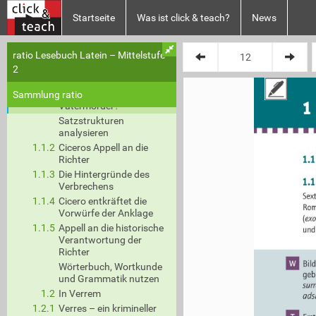
1
Cicero, Prozessreden
Startseite
Was ist click & teach?
News
Rhetorisches Genie und
Staranwalt Roms
Stationen im Leben
ratio Lesebuch Latein – Mittelstufe
Plan XY
Ciceros
2
1.1
Pro Sexto Roscio
1.1.1
Sextus Roscius – ein
Sammlung ratio
1
Vatermörder?
Satzstrukturen
analysieren
1.1.2
Ciceros Appell an die
1.
Richter
1.1.3
Die Hintergründe des
1.
Verbrechens
Sext
1.1.4
Cicero entkräftet die
Rom,
Vorwürfe der Anklage
(
ex
1.1.5
Appell an die historische
und 
Verantwortung der
Richter
W
Wörterbuch, Wortkunde
Bil
geb
und Grammatik nutzen
sur
1.2
In Verrem
ads
1.2.1
Verres – ein krimineller