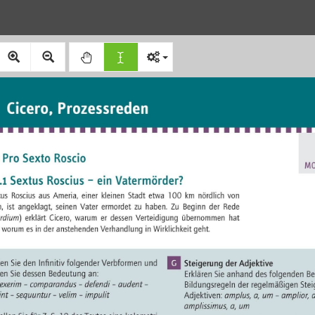
Cicero, Prozessreden
1 Pro Sexto Roscio 
M
1.1 Sextus Roscius – ein Vatermörder?
us  Roscius  aus  Ameria,  einer  kleinen  Stadt  etwa  100  km  nördlich  von  
  ist  angeklagt,  seinen  Vater  ermordet  zu  haben.  Zu  Beginn  der  Rede  
ordium
)  erklärt  Cicero,  warum  er  dessen  Verteidigung  übernommen  hat  
worum es in der anstehenden Verhandlung in Wirklichkeit geht. 
G
den Sie den Infinitiv folgender Verbformen und 
Steigerung der Adjektive
en Sie dessen Bedeutung an:  
Erklären Sie anhand des folgenden Bei
rexerim – comparandus – defendi – audent – 
Bildungsregeln der regelmäßigen Stei
int – sequuntur – velim – impulit
Adjektiven: 
amplus, a, um – amplior, 
amplissimus, a, um