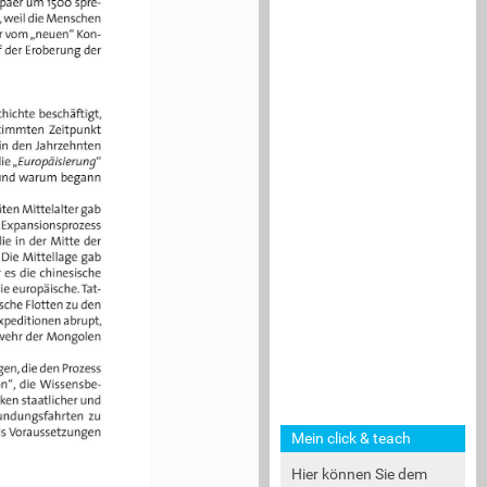
 Europäer um 1500 spre­
ignis, weil die Menschen 
ropäer vom „neuen“ Kon­
m Lauf der Eroberung der 
.
hichte beschäftigt, 
bestimmten Zeitpunkt 
sich in den Jahrzehnten 
in: die „
Europäisierung
“ 
s und warum begann 
späten Mittelalter gab 
 einen Expansionsprozess 
r, die in der Mitte der 
lag. Die Mittellage gab 
 war es die chinesische 
ie die europäische. Tat
inesische Flotten zu den 
en Expeditionen abrupt, 
die Abwehr der Mongolen 
lungen, die den Prozess 
ion“, die Wissensbe­
wirken staatlicher und 
 Erkundungsfahrten zu 
ern als Voraussetzungen 
Mein click & teach
Hier können Sie dem