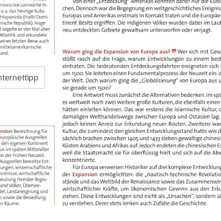
Von einer „Entdeckung“ Amerikas konnten daher nur die
chforschte zahlreiche In
-
chen. Dennoch war die Begegnung ein weltgeschichtliches Ere
, u.
as heutige Kuba 
a.
Europas und Amerikas erstmals in Kontakt traten und die Eu
 Hispaniola (Haiti/Domi
-
tinent Besitz ergriffen. Die indigenen Völker wurden dabei i
nische Republik). Insge-
 segelte er vier Mal über 
neu entdeckten Gebiete gewaltsam unterworfen oder verjagt
 A
tlantik und erkundete 
seiner letzten Reise auch 
 mittelamerikanische 
Warum ging die Expansion von Europa aus?
 Wer sich mit Gesc
land. 
stößt rasch auf die Frage, warum Entwicklungen zu einem 
eintraten. Die bedeutenden Entdeckungsfahrten ereigneten 
um 1500. Sie leiteten einen Fundamentalprozess der Neuzeit e
nternettipp
der Welt. Doch warum ging die „
Globalisierung
“ von Europa au
sie gerade um 1500? 
Eine Antwort muss zunächst die Alternativen bedenken. Im 
es weltweit noch zwei weitere große Kulturen, die ebenfalls
hätten einleiten können. Das war erstens die islamische Kultu
damaligen Welthandelswege zwischen Europa und Ostasien 
jedoch keinen Anreiz zur Erkundung neuer Routen. Zweitens
Kultur, die zumindest den gleichen Entwicklungsstand hatte w
ansion
: Bezeichnung für 
 europäische Ausgreifen 
sächlich brachen zwischen 1405 und 1433 sieben gewaltige ch
r den eigenen Kontinent 
Küsten Arabiens und Afrikas auf. Jedoch endeten die chinesisch
aus im späten Mittelalter 
weil die Staatsmacht sie für überflüssig hielt und sich auf 
 in der Frühen Neuzeit. 
konzentrierte.
 Ausgreifen bewirkte Ent
-
Für Europa verweisen Historiker auf drei komplexe Entwick
kungen, wissenschaftliche 
nntnisse, wirtschaftliche 
Expansion
der 
 ermöglichten: die „nautisch
technische Revolut
beutung fremder Regio
-
stände und das Weltbild der Renaissance sowie das Zusammen
 und Völker, Übersee
-
wirtschaftlicher Kräfte, um ökonomischen Gewinn aus den
del,
 Landaneignung und 
ziehen. Diese Entwicklungen sind nicht als „Ursachen“, sond
ub sowie die Besiedlung 
zu verstehen. Denn stets lenken auch Zufälle die Geschichte.
ner Räume.