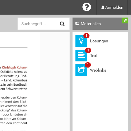
Anmelden
Materialien
1
Lösungen
1
Text
1
Christoph Kolum-
rer 
Weblinks
die Ostküste Asiens zu 
 seiner Besatzung. End­
erra“ – Land. Kolumbus 
esitz. In sein Bordbuch 
 mit dem Schwert retten 
rikaner, der den Kolum­
pruch nimmt den Blick
und er verweist auf die 
„Entdeckung“ des Kolum­
Jahr 1000, landeten ei­
15
00 
Jahre vor Kolum­
 hatten den Kontinent 