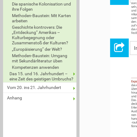
dur
Die spanische Kolonisation und
seln
 d
ihre Folgen
und
nika
Methoden-Baustein: Mit Karten
samt
arbeiten
den
auf 
Geschichte kontrovers: Die
das
„Entdeckung“ Amerikas –
F
est
Kulturbegegnung oder
Zusammenstoß der Kulturen?
I
„Europäisierung“ der Welt?
Methoden-Baustein: Umgang
mit Sekundärliteratur üben
Kompetenzen anwenden
Das 15. und 16. Jahrhundert –
eine Zeit des geistigen Umbruchs?
Exp
das
Vom 20. ins 21. Jahrhundert
übe
hin
und
Anhang
Das
dec
Erk
e
Aus
nen
han
-ra
fer