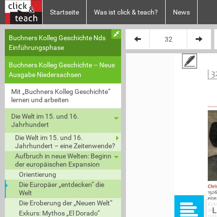
Startseite
Was ist click & teach?
News
Buchners Kolleg Geschichte Nds
Plan XY
Einführungsphase
Buchners Kolleg Geschichte – Neue
3
Ausgabe Niedersachsen
Mit „Buchners Kolleg Geschichte“
lernen und arbeiten
Die Welt im 15. und 16.
Jahrhundert
Die Welt im 15. und 16.
Jahrhundert – eine Zeitenwende?
Aufbruch in neue Welten: Beginn
der europäischen Expansion
Orientierung
Die Europäer „entdecken“ die
Chr
150
Welt
ein
Die Eroberung der „Neuen Welt“
Ric
L
den
Exkurs: Mythos „El Dorado“
zuf
ä