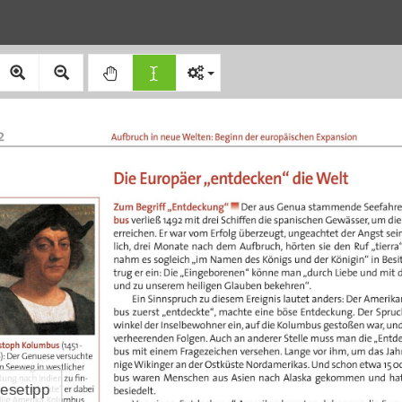
2
Aufbruch in neue Welten: Beginn der europäischen Expansion
Die Europäer „entdecken“ die Welt
Zum Begriff „Entdeckung“
 Der aus Genua stammende Seefah
bus
 verließ 1492 mit drei Schiffen die spanischen Gewässer, um 
erreichen. Er war vom Erfolg überzeugt, ungeachtet der Angst
lich, drei Monate nach dem Aufbruch, hörten sie den Ruf „ti
nahm es sogleich „im Namen des Königs und der Königin“ in B
trug er ein: Die „Eingeborenen“ könne man „durch Liebe und
und zu unserem heiligen Glauben bekehren“. 
Ein Sinnspruch zu diesem Ereignis lautet anders: Der Ame
bus zuerst „entdeckte“, machte eine böse Entdeckung. Der S
winkel der Inselbewohner ein, auf die Kolumbus gestoßen war, 
verheerenden Folgen. Auch an anderer Stelle muss man die 
istoph Kolumbus
 (1451
-
bus mit einem Fragezeichen versehen. Lange vor ihm, um das 
6): Der Genuese versuchte 
nige Wikinger an der Ostküste Nordamerikas. Und schon etwa 
0
en Seeweg in westlicher
bus waren Menschen aus Asien nach Alaska gekommen und
htung nach Indien zu fin
-
esetipp
. 1492 „entdeckte“ er dabei 
besiedelt.
llig Amerika. Kolumbus 