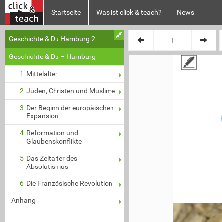
Startseite
Was ist click & teach?
News
Geschichte & Du Hamburg 2
Plan XY
Geschichte & Du – Hamburg
1
Mittelalter
2
Juden, Christen und Muslime
3
Der Beginn der europäischen
Expansion
4
Reformation und
Glaubenskonflikte
5
Das Zeitalter des
Absolutismus
6
Die Französische Revolution
Anhang